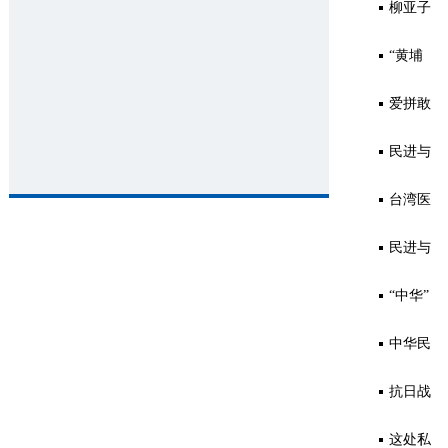
胆相
据地的
“拧成
侨与东
柳亚子
202
照、荣
统一战
一股
江抗日
与华侨
“黄埔
202
辱与
线工作
绳”，
统一战
的交往
精神”
爱拼敢
202
共”方
背后是
线
的时代
赢，探
民进与
202
针的由
一部什
价值
寻山海
抗战胜
台湾医
202
来
么法？
之外的
利后的
学人士
民进与
202
闽侨传
上海文
在祖国
国歌、
“中华”
202
奇
化界
大陆的
国庆日
概念如
中华民
202
抗日救
的由来
何进入
族共同
抗日战
202
亡活动
民族语
体是怎
争时期
这处私
202