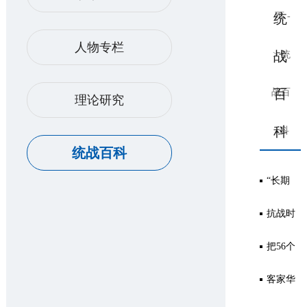
统
页
-
人物专栏
战
>
统
百
战百
理论研究
科
科
统战百科
“长期
共存、
抗战时
202
互相监
期晋绥
把56个
202
督、肝
革命根
民族
客家华
202