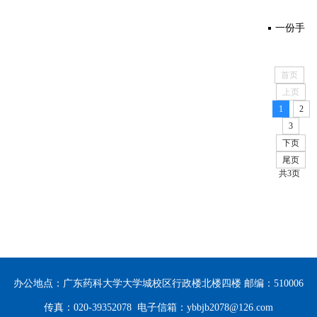
言文
样形成
党同宗
宅，为
一份手
202
字？
和发展
教界的
何抗战
稿，如
202
首页
上页
的？
统一战
期间被
何启动
1
2
3
线实践
称为
国共合
下页
尾页
“民主
作走向
共3页
之
抗日民
家”？
族统一
战线？
办公地点：广东药科大学大学城校区行政楼北楼四楼 邮编：510006
传真：020-39352078 电子信箱：ybbjb2078@126.com